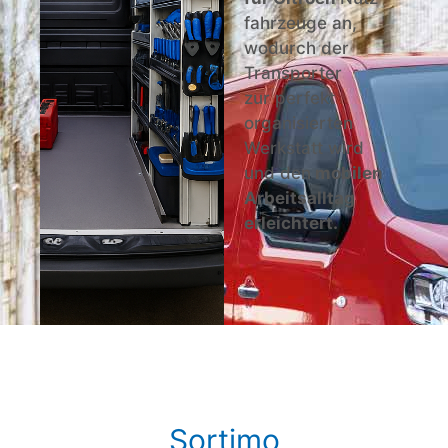
fahrzeuge an,
wodurch der
Trans­porter
zur perfekt
organisierten
Werkstatt wird
und den
mobilen
Arbeitsalltag
erleichtert.
Sortimo